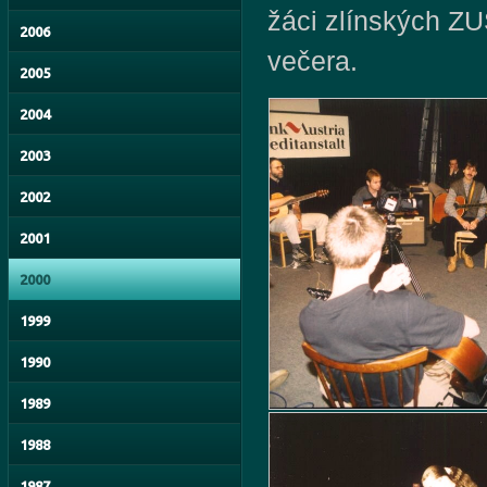
žáci zlínských ZU
2006
večera.
2005
2004
2003
2002
2001
2000
1999
1990
1989
1988
1987