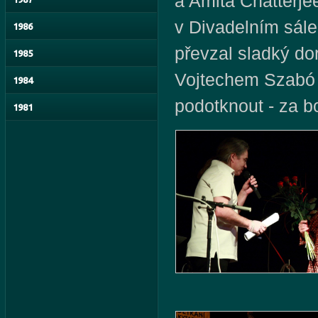
a Amita Chatterjee
v Divadelním sále
1986
převzal sladký dor
1985
Vojtechem Szabó 
1984
podotknout - za b
1981