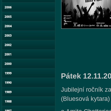
2006
2005
2004
2003
2002
2001
2000
1999
Pátek 12.11.2
1990
Jubilejní ročník
1989
(Bluesová kytara)
1988
1987