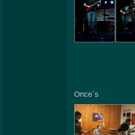
Once´s